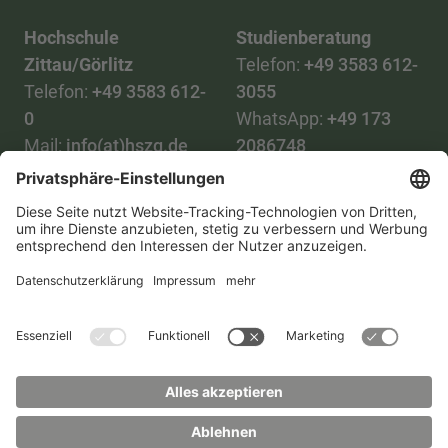
Hochschule
Studienberatung
Zittau/Görlitz
Telefon:
+49 3583 612-
Telefon:
+49 3583 612-
3055
0
WhatsApp:
+49 173
Mail:
info(at)hszg.de
2086748
Mail:
stud.info(at)hszg.de
Alle Studiengänge
Datenschutz
Transparenzgesetz
Kontakt
Lageplan
Impressum
Barrierefreiheit
Presse