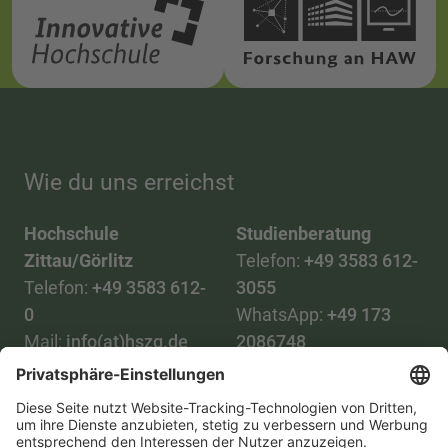
Wie du uns erreichst
Hochschule
Studienberatung
Zittau/Görlitz
Telefon:
+49 3583 612-
Telefon:
+49 3583 612-
3055
0
WhatsApp:
+49 173
Mail:
info(at)hszg.de
2086748
Mail:
stud.info(at)hszg.de