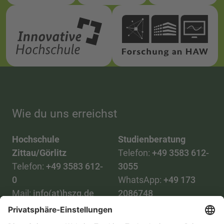
Wie du uns erreichst
Hochschule
Studienberatung
Zittau/Görlitz
Telefon:
+49 3583 612-
Telefon:
+49 3583 612-
3055
0
WhatsApp:
+49 173
Mail:
info(at)hszg.de
2086748
Mail:
stud.info(at)hszg.de