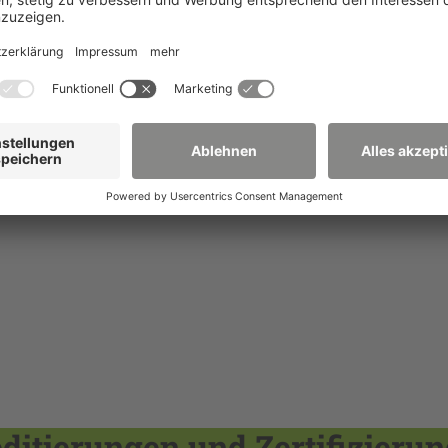
dlich zu erklären, dass ihre Schüler ihnen geistig folg
 Stimmung, sind selbst motiviert und emotional stabil. Si
umor, Verständnis für gelegentliche „Ausrutscher“ der S
ge zudrücken und bei lässlichen Provokationen Spaß
en aber nicht Frechhei­ten.) Sie können Fehler zugeben, 
s.
itierungen und Zertifizieru