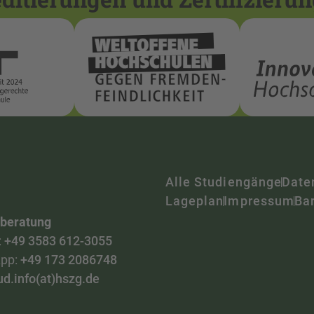
Alle Studiengänge
Date
Lageplan
Impressum
Bar
nberatung
:
+49 3583 612-3055
pp:
+49 173 2086748
ud.info(at)hszg.de