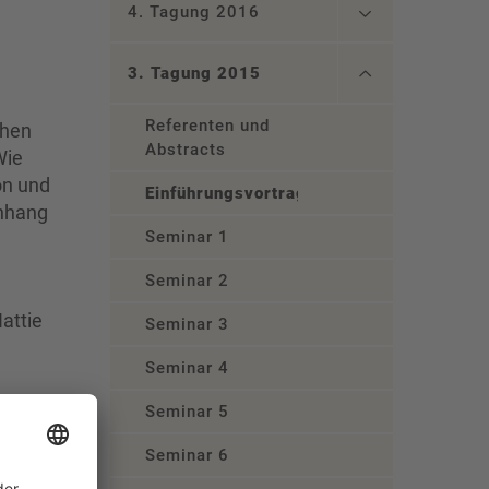
4. Tagung 2016
3. Tagung 2015
Referenten und
chen
Abstracts
Wie
on und
Einführungsvortrag
enhang
Seminar 1
Seminar 2
attie
Seminar 3
Seminar 4
e
Seminar 5
?
Seminar 6