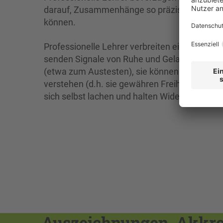
darauf, Zusammenhänge so präzise und verstän
können.
Professionelle Lehrer verbreiten eine positive
senden Signale von Ruhe und Gelassenheit, H
(etwa zum Austesten), sie können mal ein Au
verstehen (d.h. sie gewähren Freiheiten, duld
sich selbst lachen und halten Widerspruch au
Auszeichnungen, Akkred