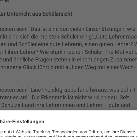
r Unterricht aus Schülersicht
esten sein.“ Das ist eine von vielen Einschätzungen, wie
kt sind sich die meisten Schüler einig: „Gute Lehrer ma­
n und Schüler eine gute Lehrerin, einen gu­ten Leh­rer? 
nt ihrer Lehrer? Wie stark machen Schüler ihre Motivati
he und ähnliche Fragen ste­hen in einem engen Zusamm
hriebene Glück führt direkt auf den Weg mit einer Wech­
besten sein.“ Eine Projektgruppe fand heraus, was John H
mmt es an!“ Die Erkenntnis ist nicht wirklich neu. Seit
Schulzeit und ihre Lehrerin­nen und Lehrer – gute und
or mehr als 250 Jahren gesagt haben: „Ich hatte schlecht
ine harte Schule des Lebens oder nur ein schlechter Witz
ogische Verfahren der Unterrichtsgestaltung. Sie achten