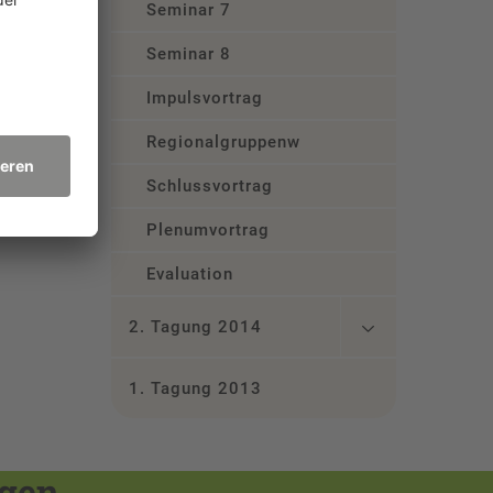
Seminar 7
en
Seminar 8
Impulsvortrag
e
chüler
Regionalgruppenworkshop
über
Schlussvortrag
Plenumvortrag
Evaluation
2. Tagung 2014
1. Tagung 2013
ngen