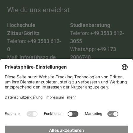
Wie du uns erreichst
Hochschule
Studienberatung
Zittau/Görlitz
Telefon:
+49 3583 612-
Telefon:
+49 3583 612-
3055
0
WhatsApp:
+49 173
Mail:
info(at)hszg.de
2086748
Mail:
stud.info(at)hszg.de
Alle Studiengänge
Datenschutz
Transparenzgesetz
Kontakt
Lageplan
Impressum
Barrierefreiheit
Presse