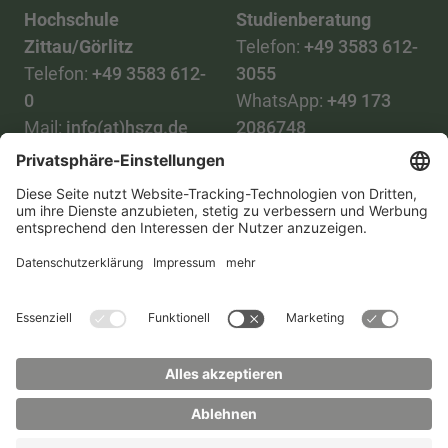
Hochschule
Studienberatung
Zittau/Görlitz
Telefon:
+49 3583 612-
Telefon:
+49 3583 612-
3055
0
WhatsApp:
+49 173
Mail:
info(at)hszg.de
2086748
Mail:
stud.info(at)hszg.de
Alle Studiengänge
Datenschutz
Transparenzgesetz
Kontakt
Lageplan
Impressum
Barrierefreiheit
Presse