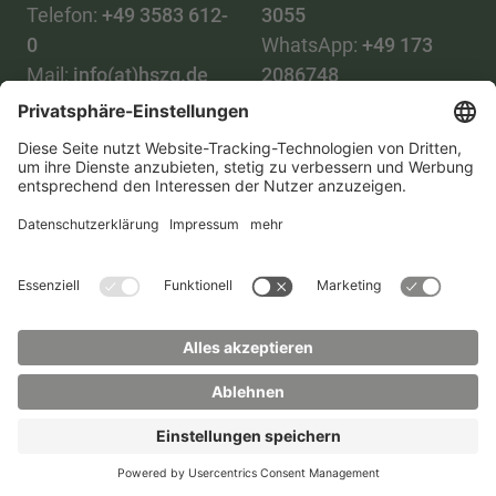
Telefon:
+49 3583 612-
3055
0
WhatsApp:
+49 173
Mail:
info(at)hszg.de
2086748
Mail:
stud.info(at)hszg.de
Alle Studiengänge
Datenschutz
Transparenzgesetz
Kontakt
Lageplan
Impressum
Barrierefreiheit
Presse