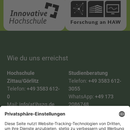
Wie du uns erreichst
Hochschule
Studienberatung
Zittau/Görlitz
Telefon:
+49 3583 612-
Telefon:
+49 3583 612-
3055
0
WhatsApp:
+49 173
Mail:
info(at)hszg.de
2086748
Mail:
stud.info(at)hszg.de