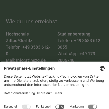
Wie du uns erreichst
Hochschule
Studienberatung
Zittau/Görlitz
Telefon:
+49 3583 612-
Telefon:
+49 3583 612-
3055
0
WhatsApp:
+49 173
Mail:
info(at)hszg.de
2086748
Mail:
stud.info(at)hszg.de
Alle Studiengänge
Datenschutz
Transparenzgesetz
Kontakt
Lageplan
Impressum
Barrierefreiheit
Presse