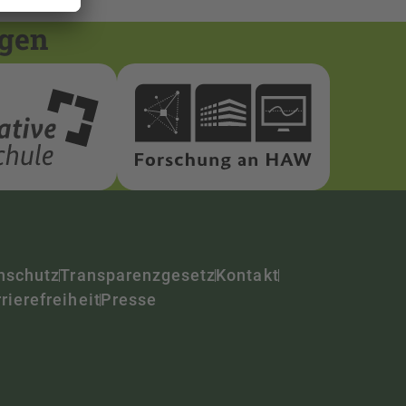
ngen
nschutz
Transparenzgesetz
Kontakt
rierefreiheit
Presse