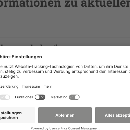
formationen zu aktuelle
hrer zu haben“
retern aus Bildung, Politik, Wissenschaft und Verwaltung
ten der Neißegrundschule zum Thema „Vom Glück einen g