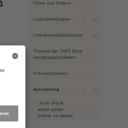
n
Filme und Videos
Linksammlungen
Literaturempfehlungen
Themen der ZINT Kurs
Handlungsleitfäden
 die
uten
Pressestimmen
Ausstellung
"Vom Glück
einen guten
Lehrer zu haben"