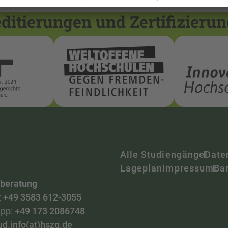
itierungen und Zertifizieru
Alle Studiengänge
Date
Lageplan
Impressum
Bar
nberatung
:
+49 3583 612-3055
pp:
+49 173 2086748
ud.info(at)hszg.de