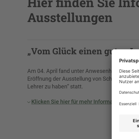
Hier finden Sie In
Ausstellungen
„Vom Glück einen guten Le
Am 04. April fand unter Anwesenheit von Vert
Eröffnung der Ausstellung von Schülerarbei
Lehrer zu haben“ statt.
Klicken Sie hier für mehr Informationen