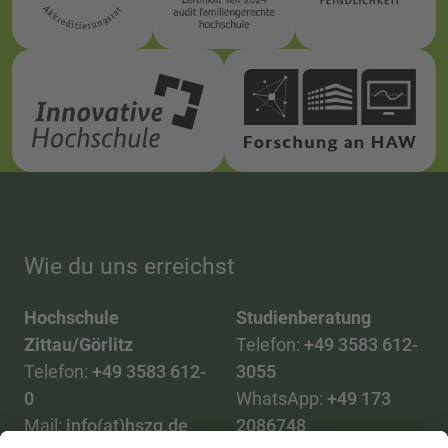
Wie du uns erreichst
Hochschule
Studienberatung
Zittau/Görlitz
Telefon:
+49 3583 612-
Telefon:
+49 3583 612-
3055
0
WhatsApp:
+49 173
Mail:
info(at)hszg.de
2086748