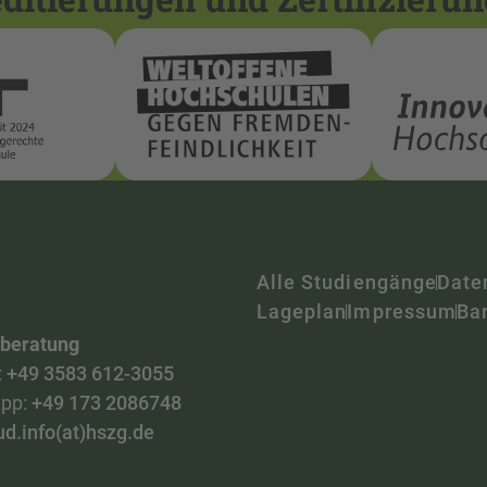
Alle Studiengänge
Date
Lageplan
Impressum
Bar
nberatung
:
+49 3583 612-3055
pp:
+49 173 2086748
ud.info(at)hszg.de