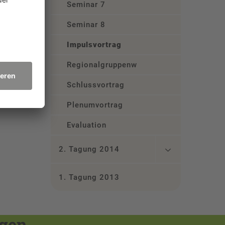
Seminar 7
Seminar 8
Impulsvortrag
Regionalgruppenworkshop
Schlussvortrag
Plenumvortrag
Evaluation
2. Tagung 2014
1. Tagung 2013
ngen