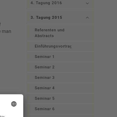
4. Tagung 2016
3. Tagung 2015
f
Referenten und
ie man
Abstracts
.
Einführungsvortrag
Seminar 1
Seminar 2
Seminar 3
Seminar 4
Seminar 5
Seminar 6