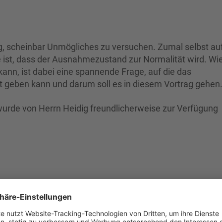
nug, scheinbar Unmögliches zu versuchen. Zumal selbst au
 ist, dass der Ausnahmezustand zur Normalität wird. W
ann, ist dabei eine spannende Frage, auf die das
t geben kann und darum soll es in diesem Vortrag gehen
wurde von Herrn Heidig freundlicherweise zur Verfügung