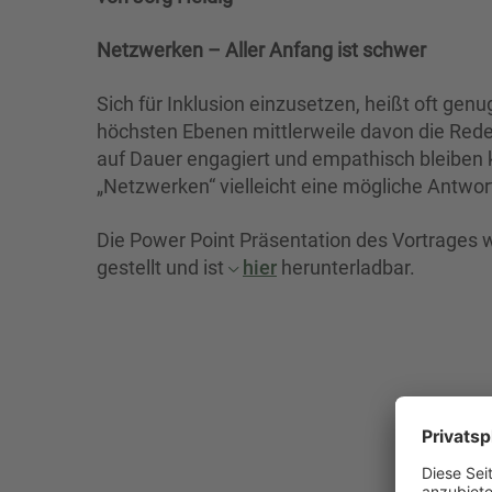
Netzwerken – Aller Anfang ist schwer
Sich für Inklusion einzusetzen, heißt oft ge
höchsten Ebenen mittlerweile davon die Rede
auf Dauer engagiert und empathisch bleiben k
„Netzwerken“ vielleicht eine mögliche Antwor
Die Power Point Präsentation des Vortrages 
gestellt und ist
hier
herunterladbar.