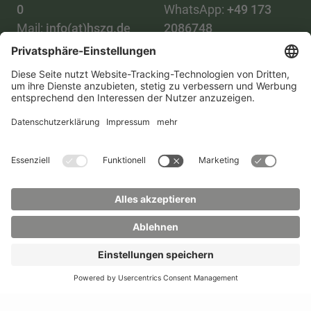
0
WhatsApp:
+49 173
Mail:
info(at)hszg.de
2086748
Mail:
stud.info(at)hszg.de
Alle Studiengänge
Datenschutz
Transparenzgesetz
Kontakt
Lageplan
Impressum
Barrierefreiheit
Presse