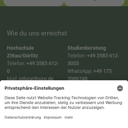
Wie du uns erreichst
Hochschule
Studienberatung
Zittau/Görlitz
Telefon:
+49 3583 612-
Telefon:
+49 3583 612-
3055
0
WhatsApp:
+49 173
Mail:
info(at)hszg.de
2086748
Mail:
stud.info(at)hszg.de
Alle Studiengänge
Datenschutz
Transparenzgesetz
Kontakt
Lageplan